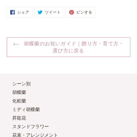
FACEBOOK
TWITTER
PINTEREST
シェア
ツイート
ピンする
で
に
で
シ
投
ピ
ェ
稿
ン
ア
す
す
す
る
る
る
胡蝶蘭のお祝いガイド｜贈り方・育て方・
選び方に戻る
シーン別
胡蝶蘭
化粧蘭
ミディ胡蝶蘭
昇龍花
スタンドフラワー
花束・アレンジメント