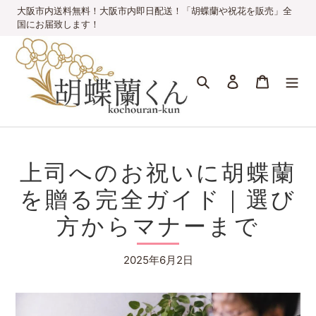
コ
大阪市内送料無料！大阪市内即日配送！「胡蝶蘭や祝花を販売」全
ン
国にお届致します！
テ
ン
ツ
検索
ログイン
カート
に
ス
キ
ッ
プ
す
上司へのお祝いに胡蝶蘭
る
を贈る完全ガイド｜選び
方からマナーまで
2025年6月2日