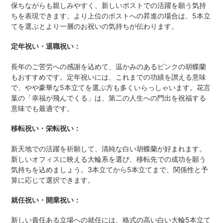
保ちながらも親しみやすく、新しいポストでの活躍を願う気持
ちを表現できます。より上位のポストへの昇進の場合は、5本立
てを選ぶとより一層のお祝いの気持ちが伝わります。
定年祝い・退職祝い：
長年のご苦労への感謝を込めて、温かみのあるピンクの胡蝶蘭
もおすすめです。定年祝いには、これまでの功績を讃える意味
で、やや豪華な5本立てを選ぶ方も多くいらっしゃいます。花言
葉の「幸福が飛んでくる」は、第二の人生への門出を祝福する
意味でも最適です。
移転祝い・栄転祝い：
新天地での活躍を祈願して、清純な白い胡蝶蘭が好まれます。
新しいオフィスに映える大輪系を選び、移転先での成功を願う
気持ちを込めましょう。3本立てから5本立てまで、関係性と予
算に応じて選択できます。
就任祝い・開業祝い：
新しい責任ある立場への就任には、格式の高い白い大輪5本立て