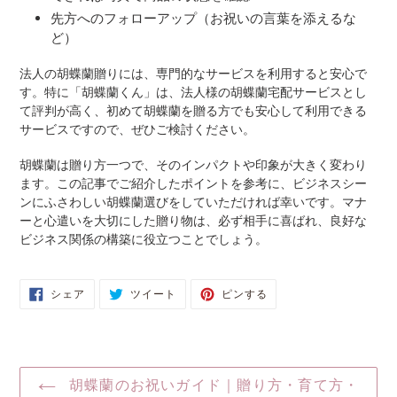
先方へのフォローアップ（お祝いの言葉を添えるな
ど）
法人の胡蝶蘭贈りには、専門的なサービスを利用すると安心で
す。特に「胡蝶蘭くん」は、法人様の胡蝶蘭宅配サービスとし
て評判が高く、初めて胡蝶蘭を贈る方でも安心して利用できる
サービスですので、ぜひご検討ください。
胡蝶蘭は贈り方一つで、そのインパクトや印象が大きく変わり
ます。この記事でご紹介したポイントを参考に、ビジネスシー
ンにふさわしい胡蝶蘭選びをしていただければ幸いです。マナ
ーと心遣いを大切にした贈り物は、必ず相手に喜ばれ、良好な
ビジネス関係の構築に役立つことでしょう。
FACEBOOK
TWITTER
PINTEREST
シェア
ツイート
ピンする
で
に
で
シ
投
ピ
ェ
稿
ン
ア
す
す
す
る
る
る
胡蝶蘭のお祝いガイド｜贈り方・育て方・