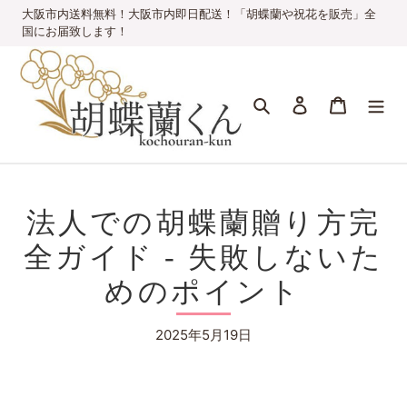
コ
大阪市内送料無料！大阪市内即日配送！「胡蝶蘭や祝花を販売」全
ン
国にお届致します！
テ
ン
ツ
検索
ログイン
カート
に
ス
キ
ッ
プ
す
法人での胡蝶蘭贈り方完
る
全ガイド - 失敗しないた
めのポイント
2025年5月19日