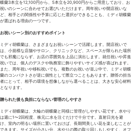
蝶蘭3本立を12,100円から、5本立を20,900円からご用意しており、お
祝いのシーンに合わせてお選びいただけます。周年祝いや開店祝いな
ど、相手との関係性や予算に応じた選択ができることも、ミディ胡蝶蘭
が選ばれる理由の一つです。
お祝いシーン別のおすすめポイント
ミディ胡蝶蘭は、さまざまなお祝いシーンで活躍します。開店祝いで
は、小規模な店舗やサロン、クリニックなど、スペースが限られた場所
でも邪魔にならず、お店の雰囲気を上品に演出します。就任祝いや昇進
祝いでは、個人のデスクや執務室に飾りやすいサイズ感が喜ばれます。
また、周年祝いや移転祝いでも、複数のお祝いが並ぶ中で、ミディ胡蝶
蘭のコンパクトさが逆に個性として際立つこともあります。贈答の担当
者にとって、相手の環境を想像しながら選べることは、大きな安心材料
となります。
贈られた後も負担にならない管理のしやすさ
ミディ胡蝶蘭は、大輪の胡蝶蘭と同様に管理がしやすい花です。水やり
は週に1〜2回程度、株元に水を注ぐだけで十分です。直射日光を避
け、室内の明るい場所に置いておけば、長期間美しい花を楽しむことが
できます。サイズが小さい分、水やりの際の取り回しもしやすく、オフ