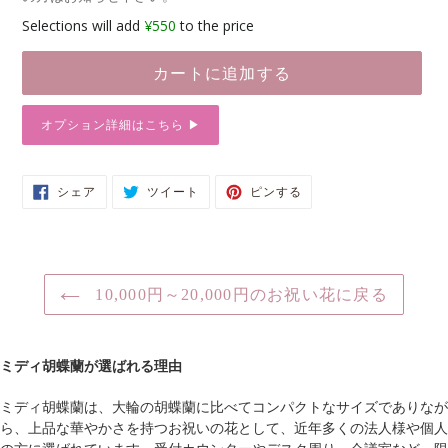
Selections will add
¥550
to the price
カートに追加する
オプション詳細はこちら ▶︎
カ
FACEBOOK
TWITTER
PINTEREST
シェア
ツイート
ピンする
で
に
で
ー
シ
投
ピ
ト
ェ
稿
ン
ア
す
す
に
す
る
る
る
商
品
10,000円～20,000円のお祝い花に戻る
を
追
加
ミディ胡蝶蘭が選ばれる理由
す
る
ミディ胡蝶蘭は、大輪の胡蝶蘭に比べてコンパクトなサイズでありなが
ら、上品な華やかさを持つお祝いの花として、近年多くの法人様や個人