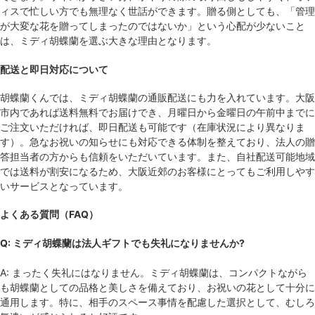
ィスで忙しい方でも無理なく世話ができます。贈る側としても、「管理
が大変な花を贈ってしまったのではないか」という心配が少ないこと
は、ミディ胡蝶蘭を選ぶ大きな理由となります。
配送と即日対応について
胡蝶蘭くんでは、ミディ胡蝶蘭の通販配送にも力を入れています。大阪
市内であれば送料無料でお届けでき、月曜日から金曜日の午前中までに
ご注文いただければ、即日配送も可能です（在庫状況により異なりま
す）。急なお祝いの知らせにも対応できる体制を整えており、法人の贈
答担当者の方からも信頼をいただいています。また、自社配送可能地域
では送料が割安になるため、大阪近郊のお客様にとってもご利用しやす
いサービスとなっています。
よくある質問（FAQ）
Q: ミディ胡蝶蘭は法人ギフトでも失礼になりませんか?
A: まったく失礼にはなりません。ミディ胡蝶蘭は、コンパクトながら
も胡蝶蘭としての品格と美しさを備えており、お祝いの花として十分に
通用します。特に、相手のスペース事情を配慮した選択として、むしろ