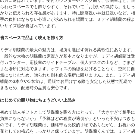
の方に選ばれています。受付カウンターやデスク周り、会議室など、限
られたスペースでも飾りやすく、それでいて「お祝いの気持ち」をしっ
かりと伝えられる存在感があります。特に開店祝いや就任祝いなど、相
手の負担にならない心遣いが求められる場面では、ミディ胡蝶蘭の程よ
いサイズ感が喜ばれています。
省スペースで品よく映える飾り方
ミディ胡蝶蘭の最大の魅力は、場所を選ばず飾れる柔軟性にあります。
一般的な大輪の胡蝶蘭は床置きが基本となりますが、ミディ胡蝶蘭は受
付カウンター、応接室のサイドテーブル、個人デスクの上など、さまざ
まな場所に対応できます。オフィスの動線を妨げることなく、空間に自
然になじむため、贈られた側も飾る場所に困りません。また、ミディ胡
蝶蘭の3本立や5本立は、通販でお届けする際も安定した状態で配送で
きるため、配達時の品質も安心です。
はじめての贈り物にちょうどいい上品さ
初めて法人ギフトとして胡蝶蘭を贈る方にとって、「大きすぎて相手に
負担にならないか」「予算はどの程度が適切か」といった不安はつきも
のです。ミディ胡蝶蘭は、価格帯も比較的手頃でありながら、お祝いの
花としての格式をしっかりと保っています。胡蝶蘭くんでは、ミディ胡