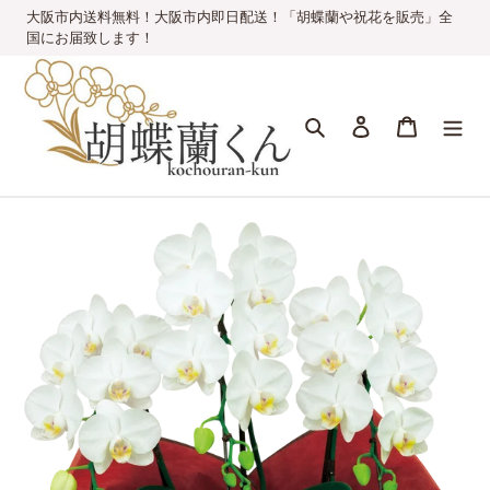
コ
大阪市内送料無料！大阪市内即日配送！「胡蝶蘭や祝花を販売」全
ン
国にお届致します！
テ
ン
ツ
検索
ログイン
カート
に
ス
キ
ッ
プ
す
る