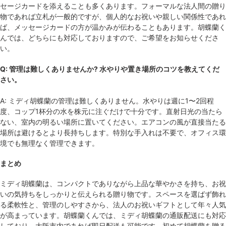
セージカードを添えることも多くあります。フォーマルな法人間の贈り
物であれば立札が一般的ですが、個人的なお祝いや親しい関係性であれ
ば、メッセージカードの方が温かみが伝わることもあります。胡蝶蘭く
んでは、どちらにも対応しておりますので、ご希望をお知らせくださ
い。
Q: 管理は難しくありませんか? 水やりや置き場所のコツを教えてくだ
さい。
A: ミディ胡蝶蘭の管理は難しくありません。水やりは週に1〜2回程
度、コップ1杯分の水を株元に注ぐだけで十分です。直射日光の当たら
ない、室内の明るい場所に置いてください。エアコンの風が直接当たる
場所は避けるとより長持ちします。特別な手入れは不要で、オフィス環
境でも無理なく管理できます。
まとめ
ミディ胡蝶蘭は、コンパクトでありながら上品な華やかさを持ち、お祝
いの気持ちをしっかりと伝えられる贈り物です。スペースを選ばず飾れ
る柔軟性と、管理のしやすさから、法人のお祝いギフトとして年々人気
が高まっています。胡蝶蘭くんでは、ミディ胡蝶蘭の通販配送にも対応
しており、大阪市内であれば即日配送も可能です。初めて胡蝶蘭を贈る