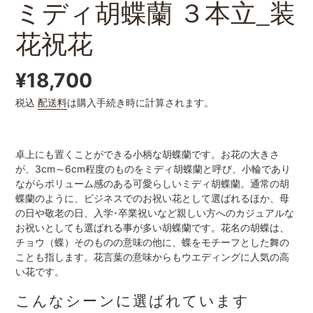
ミディ胡蝶蘭 ３本立_装
花祝花
通
¥18,700
税込
配送料
は購入手続き時に計算されます。
常
価
卓上にも置くことができる小柄な胡蝶蘭です。お花の大きさ
格
が、3cm～6cm程度のものをミディ胡蝶蘭と呼び、小輪であり
ながらボリューム感のある可愛らしいミディ胡蝶蘭。通常の胡
蝶蘭のように、ビジネスでのお祝い花として選ばれるほか、母
の日や敬老の日、入学･卒業祝いなど親しい方へのカジュアルな
お祝いとしても選ばれる事が多い胡蝶蘭です。花名の胡蝶は、
チョウ（蝶）そのものの意味の他に、蝶をモチーフとした舞の
ことも指します。花言葉の意味からもウエディングに人気の高
い花です。
こんなシーンに選ばれています