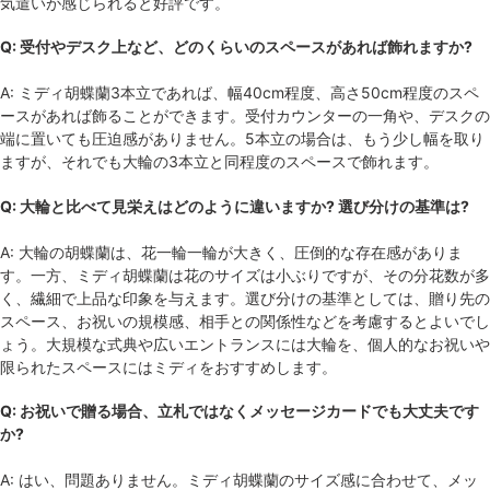
気遣いが感じられると好評です。
Q: 受付やデスク上など、どのくらいのスペースがあれば飾れますか?
A: ミディ胡蝶蘭3本立であれば、幅40cm程度、高さ50cm程度のスペ
ースがあれば飾ることができます。受付カウンターの一角や、デスクの
端に置いても圧迫感がありません。5本立の場合は、もう少し幅を取り
ますが、それでも大輪の3本立と同程度のスペースで飾れます。
Q: 大輪と比べて見栄えはどのように違いますか? 選び分けの基準は?
A: 大輪の胡蝶蘭は、花一輪一輪が大きく、圧倒的な存在感がありま
す。一方、ミディ胡蝶蘭は花のサイズは小ぶりですが、その分花数が多
く、繊細で上品な印象を与えます。選び分けの基準としては、贈り先の
スペース、お祝いの規模感、相手との関係性などを考慮するとよいでし
ょう。大規模な式典や広いエントランスには大輪を、個人的なお祝いや
限られたスペースにはミディをおすすめします。
Q: お祝いで贈る場合、立札ではなくメッセージカードでも大丈夫です
か?
A: はい、問題ありません。ミディ胡蝶蘭のサイズ感に合わせて、メッ