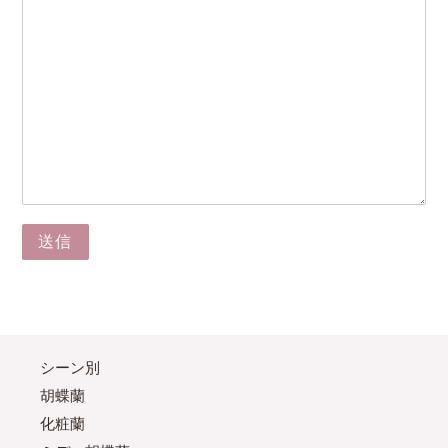
シーン別
胡蝶蘭
化粧蘭