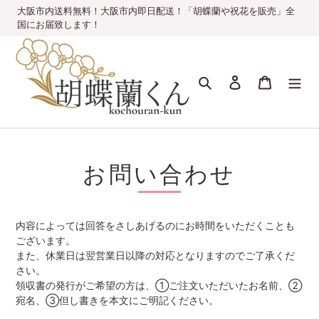
コ
大阪市内送料無料！大阪市内即日配送！「胡蝶蘭や祝花を販売」全
ン
国にお届致します！
テ
ン
ツ
検索
ログイン
カート
に
ス
キ
ッ
プ
す
お問い合わせ
る
内容によっては回答をさしあげるのにお時間をいただくことも
ございます。
また、休業日は翌営業日以降の対応となりますのでご了承くだ
さい。
領収書の発行がご希望の方は、①ご注文いただいたお名前、②
宛名、③但し書きを本文にご明記ください。