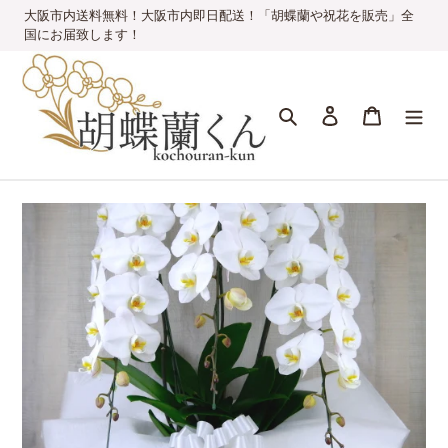
コ
大阪市内送料無料！大阪市内即日配送！「胡蝶蘭や祝花を販売」全
ン
国にお届致します！
テ
ン
ツ
検索
ログイン
カート
に
ス
キ
ッ
プ
す
る