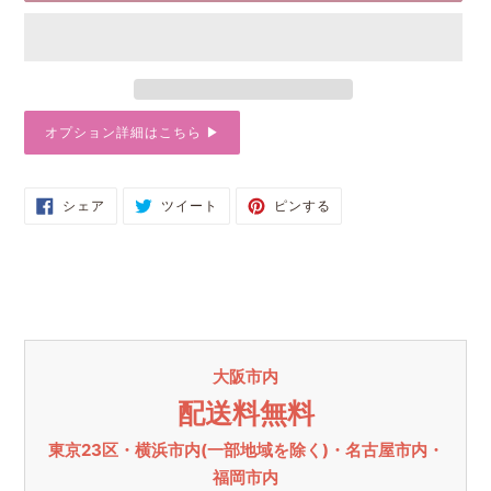
オプション詳細はこちら ▶︎
カ
FACEBOOK
TWITTER
PINTEREST
シェア
ツイート
ピンする
で
に
で
ー
シ
投
ピ
ト
ェ
稿
ン
ア
す
す
に
す
る
る
る
商
品
を
追
大阪市内
加
す
配送料無料
る
東京23区・横浜市内(一部地域を除く)・名古屋市内・
福岡市内