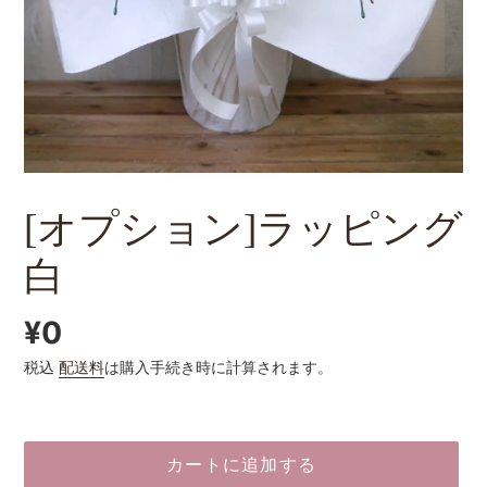
[オプション]ラッピング
白
通
¥0
税込
配送料
は購入手続き時に計算されます。
常
価
格
カートに追加する