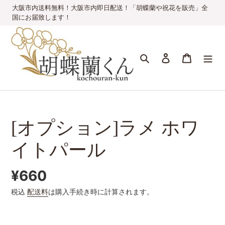
コ
大阪市内送料無料！大阪市内即日配送！「胡蝶蘭や祝花を販売」全
ン
国にお届致します！
テ
ン
ツ
検索
ログイン
カート
に
ス
キ
ッ
プ
す
[オプション]ラメ ホワ
る
イトパール
通
¥660
税込
配送料
は購入手続き時に計算されます。
常
価