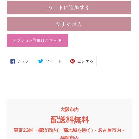
格
カートに追加する
今すぐ購入
オプション詳細はこちら ▶︎
カ
FACEBOOK
TWITTER
PINTEREST
シェア
ツイート
ピンする
で
に
で
ー
シ
投
ピ
ト
ェ
稿
ン
ア
す
す
に
す
る
る
る
商
品
を
追
大阪市内
加
す
配送料無料
る
東京23区・横浜市内(一部地域を除く)・名古屋市内・
福岡市内