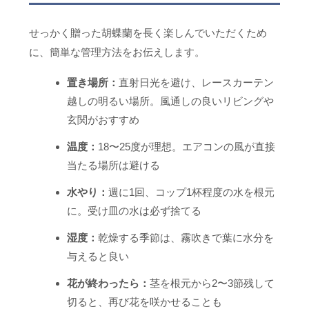
せっかく贈った胡蝶蘭を長く楽しんでいただくため
に、簡単な管理方法をお伝えします。
置き場所：
直射日光を避け、レースカーテン
越しの明るい場所。風通しの良いリビングや
玄関がおすすめ
温度：
18〜25度が理想。エアコンの風が直接
当たる場所は避ける
水やり：
週に1回、コップ1杯程度の水を根元
に。受け皿の水は必ず捨てる
湿度：
乾燥する季節は、霧吹きで葉に水分を
与えると良い
花が終わったら：
茎を根元から2〜3節残して
切ると、再び花を咲かせることも