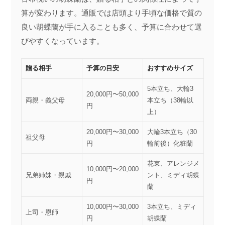
算が変わります。通販では店頭より手頃な価格で質の
良い胡蝶蘭が手に入ることも多く、予算に合わせて選
びやすくなっています。
贈る相手
予算の目安
おすすめサイズ
5本立ち、大輪3
20,000円〜50,000
両親・義父母
本立ち（38輪以
円
上）
20,000円〜30,000
大輪3本立ち（30
祖父母
円
輪前後）化粧蘭
花束、アレンジメ
10,000円〜20,000
兄弟姉妹・親戚
ント、ミディ胡蝶
円
蘭
10,000円〜30,000
3本立ち、ミディ
上司・恩師
円
胡蝶蘭