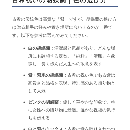
古希祝いの胡蝶蘭｜色の選び方
古希の伝統色は高貴な「紫」ですが、胡蝶蘭の選び方
は贈る相手の好みや置き場所に合わせるのが一番で
す。以下を参考に選んでみてください。
白の胡蝶蘭：
清潔感と気品があり、どんな場
所にも調和する定番。「純粋」「清廉」を象
徴し、長く歩んだ人生への敬意を表す
紫・紫系の胡蝶蘭：
古希の祝い色である紫は
高貴さと品格を表現。特別感のある贈り物と
して人気
ピンクの胡蝶蘭：
優しく華やかな印象で、特
に女性への贈り物に最適。温かな祝福の気持
ちを伝える
白と紫のミックス：
古希の紫を取り入れつつ