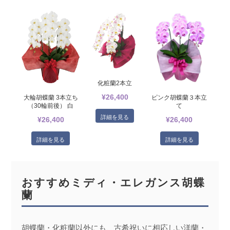
化粧蘭2本立
¥26,400
大輪胡蝶蘭 3本立ち
ピンク胡蝶蘭３本立
（30輪前後） 白
て
詳細を見る
¥26,400
¥26,400
詳細を見る
詳細を見る
おすすめミディ・エレガンス胡蝶
蘭
胡蝶蘭・化粧蘭以外にも、古希祝いに相応しい洋蘭・