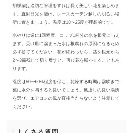
胡蝶蘭は適切な管理をすれば長く美しい花を楽しめま
す。直射日光を避け、レースカーテン越しの明るい場
所に置きましょう。温度は18〜25度が理想的です。
水やりは週に1回程度、コップ1杯分の水を根元に与え
ます。受け皿に溜まった水は根腐れの原因になるため
必ず捨ててください。花が終わったら、茎を根元から
2〜3節残して切り戻すと、再び花を咲かせることもあ
ります。
湿度は50〜60%程度を保ち、乾燥する時期は霧吹きで
葉に水分を与えると良いでしょう。風通しの良い場所
を選び、エアコンの風が直接当たらないよう注意して
ください。
よくある質問