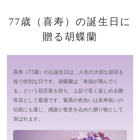
コ
ン
77歳（喜寿）の誕生日に
テ
ン
贈る胡蝶蘭
ツ
に
ス
キ
ッ
喜寿（77歳）のお誕生日は、人生の大切な節目を
プ
祝う特別な日です。胡蝶蘭は「幸福が飛んでく
す
る」という花言葉を持ち、上品で長く楽しめる贈
る
答花として最適です。紫系の色合いは長寿祝いの
伝統にも通じ、感謝と敬意を込めた贈り物として
喜ばれます。