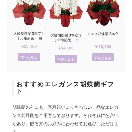
大輪胡蝶蘭 3本立ち
ミディ胡蝶蘭 3本立
大輪胡蝶蘭 3本立ち
（30輪前後） 白
ち
（38輪前後） 白
¥26,400
￥18,150
¥34,100
詳細を見る
詳細を見る
詳細を見る
おすすめエレガンス胡蝶蘭ギフ
ト
胡蝶蘭以外にも、喜寿祝いにふさわしい上品なエレガ
ンス胡蝶蘭をご用意しております。それぞれに色合い
があり、贈る方のお好みに合わせてお選びいただけま
す。